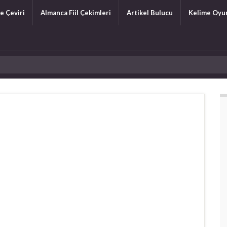
e Çeviri
Almanca Fiil Çekimleri
Artikel Bulucu
Kelime Oyu