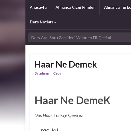
Anasayfa
Almanca Çizgi Filmler
Almanca Türkç
Ders Notları
Haar Ne Demek
By
admin
in
Çeviri
Haar Ne DemeK
Das Haar
Türkçe Çevirisi
saç, kıl