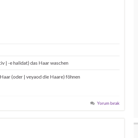
tiv | -e halidat) das Haar waschen
 Haar (oder | veyaod die Haare) föhnen
Yorum bırak