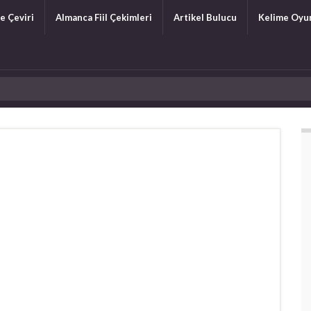
e Çeviri
Almanca Fiil Çekimleri
Artikel Bulucu
Kelime Oyu