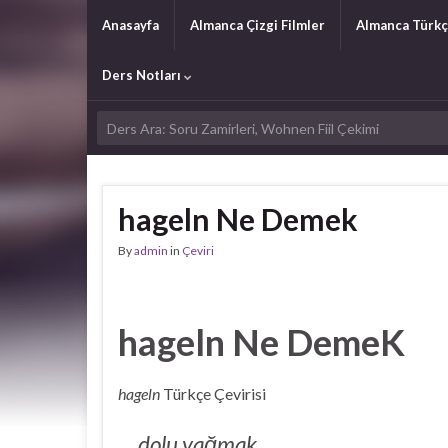
Anasayfa
Almanca Çizgi Filmler
Almanca Türkç
Ders Notları
hageln Ne Demek
By
admin
in
Çeviri
hageln Ne DemeK
hageln
Türkçe Çevirisi
dolu yağmak