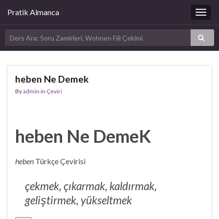
Pratik Almanca
Togg
navig
heben Ne Demek
By
admin
in
Çeviri
heben Ne DemeK
heben
Türkçe Çevirisi
çekmek, çıkarmak, kaldırmak,
geliştirmek, yükseltmek