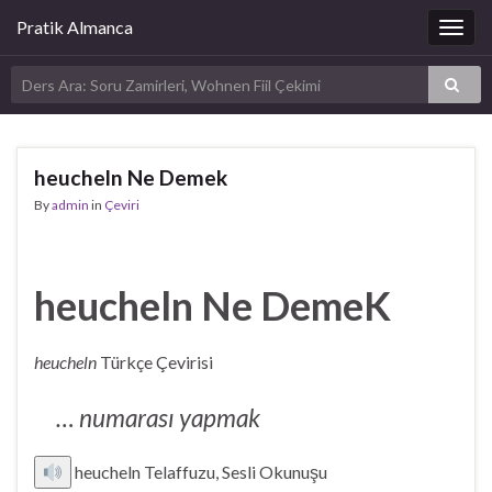
Pratik Almanca
Togg
navig
heucheln Ne Demek
By
admin
in
Çeviri
heucheln Ne DemeK
heucheln
Türkçe Çevirisi
… numarası yapmak
heucheln Telaffuzu, Sesli Okunuşu