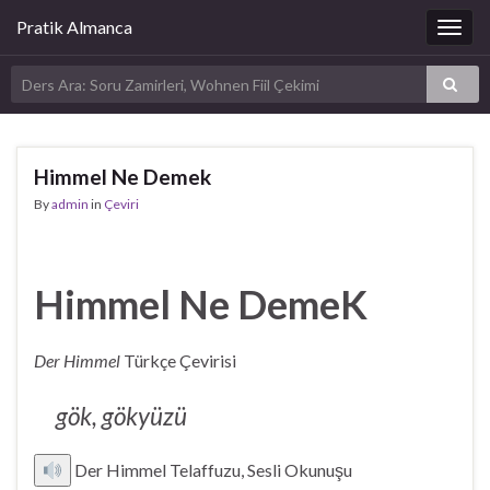
Pratik Almanca
Togg
navig
Himmel Ne Demek
By
admin
in
Çeviri
Himmel Ne DemeK
Der Himmel
Türkçe Çevirisi
gök, gökyüzü
Der Himmel Telaffuzu, Sesli Okunuşu