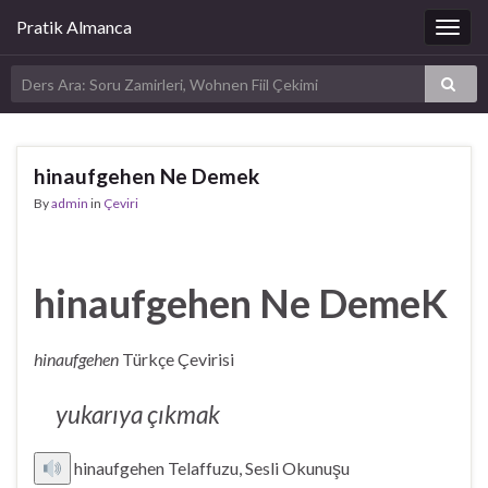
Pratik Almanca
Togg
navig
hinaufgehen Ne Demek
By
admin
in
Çeviri
hinaufgehen Ne DemeK
hinaufgehen
Türkçe Çevirisi
yukarıya çıkmak
hinaufgehen Telaffuzu, Sesli Okunuşu