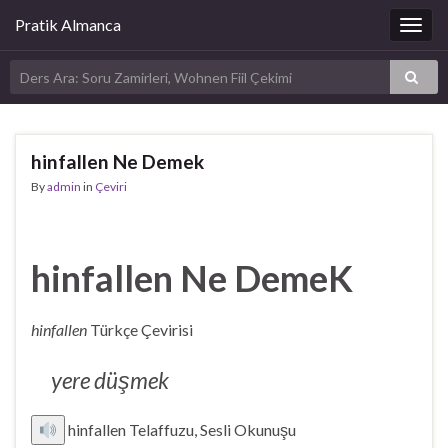
Pratik Almanca
Togg
navig
hinfallen Ne Demek
By
admin
in
Çeviri
hinfallen Ne DemeK
hinfallen
Türkçe Çevirisi
yere düşmek
hinfallen Telaffuzu, Sesli Okunuşu