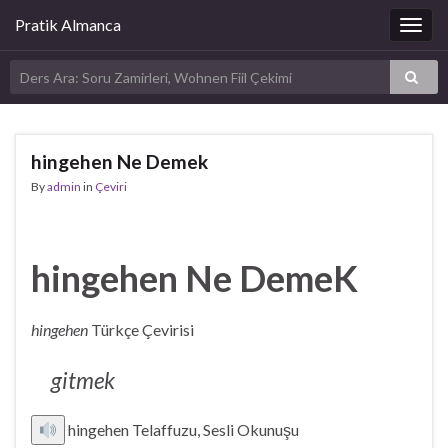
Pratik Almanca
Togg
navig
hingehen Ne Demek
By
admin
in
Çeviri
hingehen Ne DemeK
hingehen
Türkçe Çevirisi
gitmek
hingehen Telaffuzu, Sesli Okunuşu