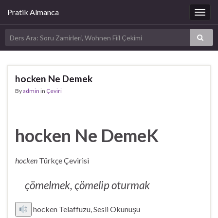
Pratik Almanca
Togg
navig
hocken Ne Demek
By
admin
in
Çeviri
hocken Ne DemeK
hocken
Türkçe Çevirisi
çömelmek, çömelip oturmak
hocken Telaffuzu, Sesli Okunuşu