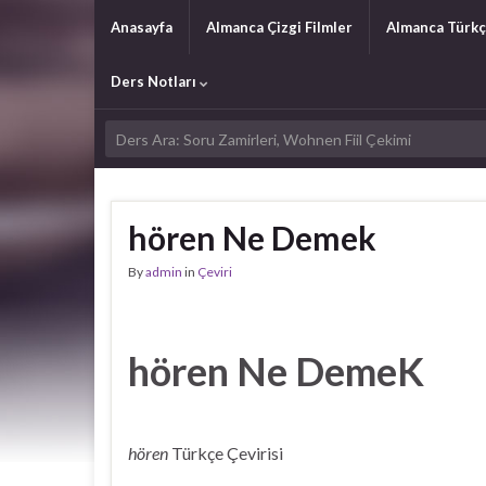
Anasayfa
Almanca Çizgi Filmler
Almanca Türkç
Ders Notları
hören Ne Demek
By
admin
in
Çeviri
hören Ne DemeK
hören
Türkçe Çevirisi