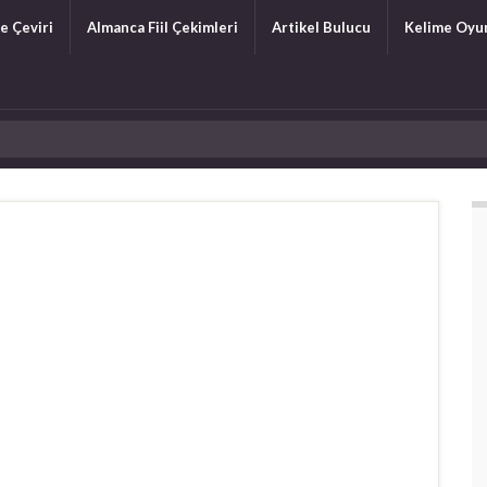
e Çeviri
Almanca Fiil Çekimleri
Artikel Bulucu
Kelime Oyu