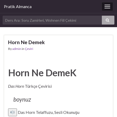
Pratik Almanca
Togg
navig
Horn Ne Demek
By
admin
in
Çeviri
Horn Ne DemeK
Das Horn
Türkçe Çevirisi
boynuz
Das Horn Telaffuzu, Sesli Okunuşu