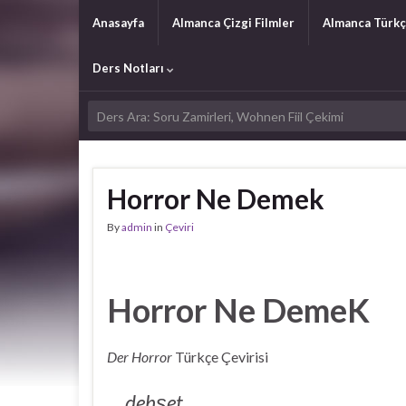
Anasayfa
Almanca Çizgi Filmler
Almanca Türkç
Ders Notları
Horror Ne Demek
By
admin
in
Çeviri
Horror Ne DemeK
Der Horror
Türkçe Çevirisi
dehşet