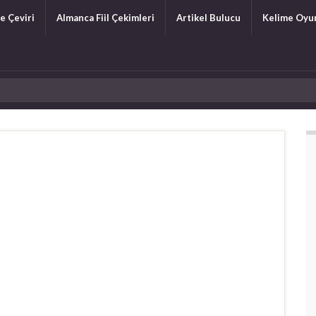
e Çeviri
Almanca Fiil Çekimleri
Artikel Bulucu
Kelime Oyu