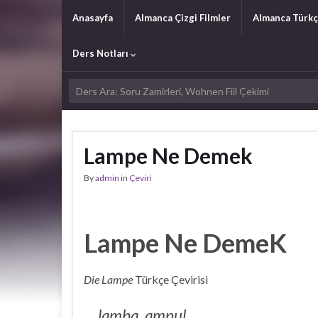
Anasayfa
Almanca Çizgi Filmler
Almanca Türkç
Ders Notları
Lampe Ne Demek
By
admin
in
Çeviri
Lampe Ne DemeK
Die Lampe
Türkçe Çevirisi
lamba, ampul