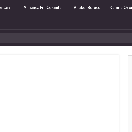
e Çeviri
Almanca Fiil Çekimleri
Artikel Bulucu
Kelime Oyu