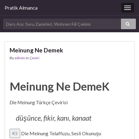
Pratik Almanca
Togg
navig
Meinung Ne Demek
By
admin
in
Çeviri
Meinung Ne DemeK
Die Meinung
Türkçe Çevirisi
düşünce, fikir, kanı, kanaat
Die Meinung Telaffuzu, Sesli Okunuşu