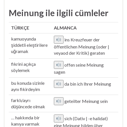
Meinung ile ilgili cümleler
TÜRKÇE
ALMANCA
kamuoyunda
ins Kreuzfeuer der
şiddetli eleştirilere
öffentlichen Meinung (oder |
uğramak
veyaod der Kritik) geraten
fikrini açıkça
offen seine Meinung
söylemek
sagen
bu konuda sizinle
da bin ich Ihrer Meinung
aynı fikirdeyim
farklı/ayrı
geteilter Meinung sein
düşüncede olmak
… hakkında bir
sich (Dativ | -e halidat)
kanıya varmak
eine Meinung bilden über