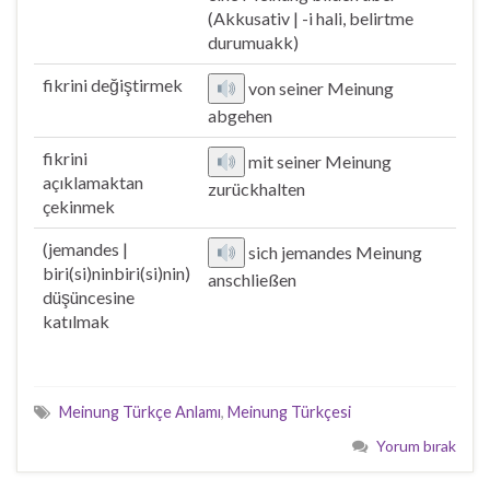
(Akkusativ | -i hali, belirtme
durumuakk)
fikrini değiştirmek
von seiner Meinung
abgehen
fikrini
mit seiner Meinung
açıklamaktan
zurückhalten
çekinmek
(jemandes |
sich jemandes Meinung
biri(si)ninbiri(si)nin)
anschließen
düşüncesine
katılmak
Meinung Türkçe Anlamı
,
Meinung Türkçesi
Yorum bırak