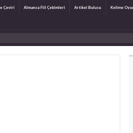
e Çeviri
Almanca Fiil Çekimleri
Artikel Bulucu
Kelime Oyu