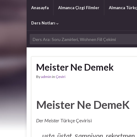
Anasayfa
Almanca Çizgi Filmler
Almanca Türkç
Ders Notları
Meister Ne Demek
By
admin
in
Çeviri
Meister Ne DemeK
Der Meister
Türkçe Çevirisi
usta, üstat, şampiyon, rekortmen