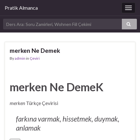
Pratik Almanca
Togg
navig
merken Ne Demek
By
admin
in
Çeviri
merken Ne DemeK
merken
Türkçe Çevirisi
farkına varmak, hissetmek, duymak,
anlamak