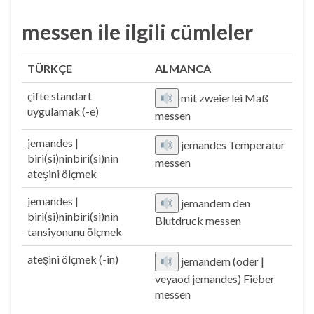
messen ile ilgili cümleler
TÜRKÇE
ALMANCA
çifte standart
mit zweierlei Maß
uygulamak (-e)
messen
jemandes |
jemandes Temperatur
biri(si)ninbiri(si)nin
messen
ateşini ölçmek
jemandes |
jemandem den
biri(si)ninbiri(si)nin
Blutdruck messen
tansiyonunu ölçmek
ateşini ölçmek (-in)
jemandem (oder |
veyaod jemandes) Fieber
messen