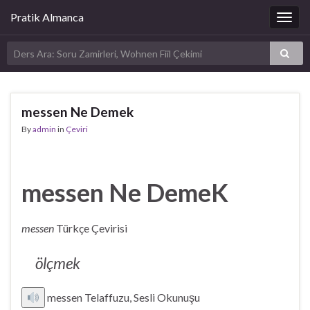
Pratik Almanca
Togg
navig
messen Ne Demek
By
admin
in
Çeviri
messen Ne DemeK
messen
Türkçe Çevirisi
ölçmek
messen Telaffuzu, Sesli Okunuşu