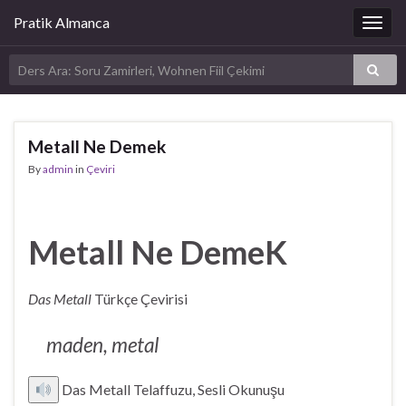
Pratik Almanca
Togg
navig
Metall Ne Demek
By
admin
in
Çeviri
Metall Ne DemeK
Das Metall
Türkçe Çevirisi
maden, metal
Das Metall Telaffuzu, Sesli Okunuşu