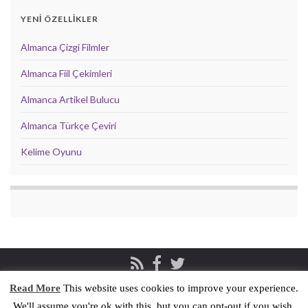
YENİ ÖZELLİKLER
Almanca Çizgi Filmler
Almanca Fiil Çekimleri
Almanca Artikel Bulucu
Almanca Türkçe Çeviri
Kelime Oyunu
Read More
This website uses cookies to improve your experience.
Privacy & Cookies Policy
İletişim
We'll assume you're ok with this, but you can opt-out if you wish.