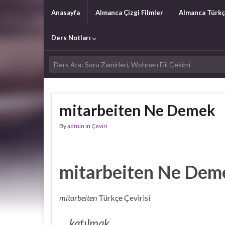
Anasayfa
Almanca Çizgi Filmler
Almanca Türkç
Ders Notları
mitarbeiten Ne Demek
By
admin
in
Çeviri
mitarbeiten Ne De
mitarbeiten
Türkçe Çevirisi
katılmak