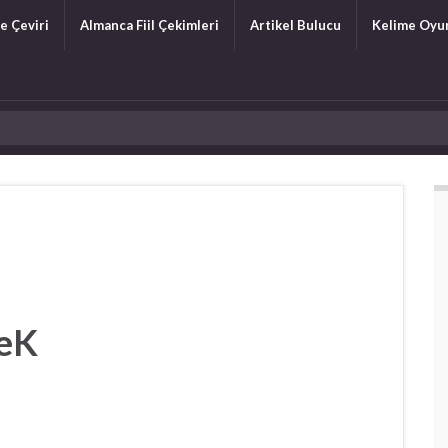
e Çeviri
Almanca Fiil Çekimleri
Artikel Bulucu
Kelime Oyu
meK