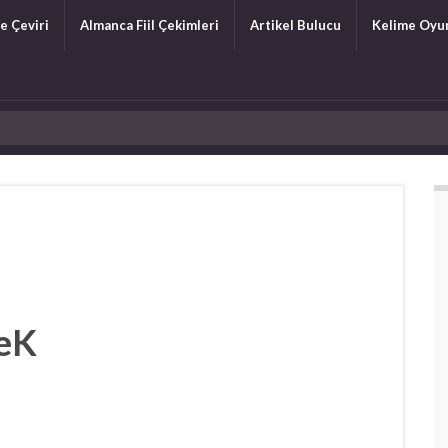
e Çeviri
Almanca Fiil Çekimleri
Artikel Bulucu
Kelime Oyu
meK