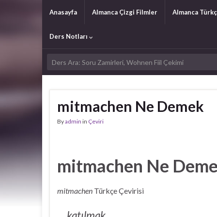
Anasayfa
Almanca Çizgi Filmler
Almanca Türkç
Ders Notları
mitmachen Ne Demek
By
admin
in
Çeviri
mitmachen Ne Dem
mitmachen
Türkçe Çevirisi
katılmak