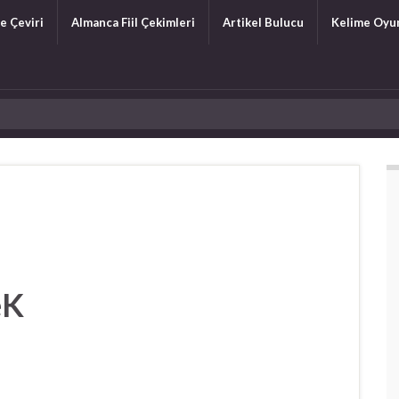
e Çeviri
Almanca Fiil Çekimleri
Artikel Bulucu
Kelime Oyu
eK