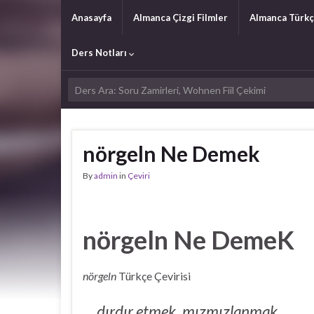
Anasayfa
Almanca Çizgi Filmler
Almanca Türkç
Ders Notları
nörgeln Ne Demek
By
admin
in
Çeviri
nörgeln Ne DemeK
nörgeln
Türkçe Çevirisi
dırdır etmek, mızmızlanmak