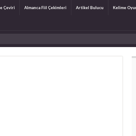
e Çeviri
Almanca Fiil Çekimleri
Artikel Bulucu
Kelime Oyu