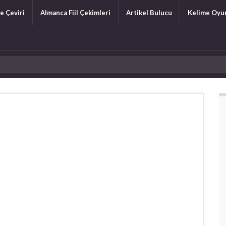
e Çeviri
Almanca Fiil Çekimleri
Artikel Bulucu
Kelime Oyu