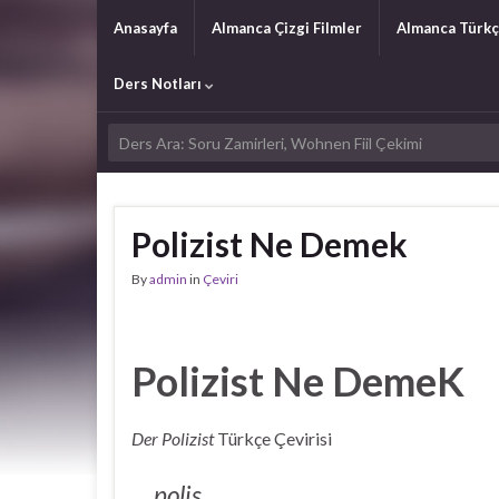
Anasayfa
Almanca Çizgi Filmler
Almanca Türkç
Ders Notları
Polizist Ne Demek
By
admin
in
Çeviri
Polizist Ne DemeK
Der Polizist
Türkçe Çevirisi
polis