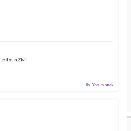
eril m in Zivil
Yorum bırak