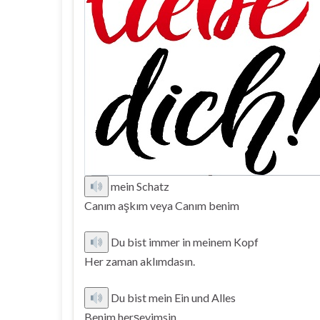
mein Schatz
Canım aşkım veya Canım benim
Du bist immer in meinem Kopf
Her zaman aklımdasın.
Du bist mein Ein und Alles
Benim herşeyimsin.