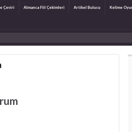
e Çeviri
Almanca Fiil Çekimleri
Artikel Bulucu
Kelime Oyu
a
orum