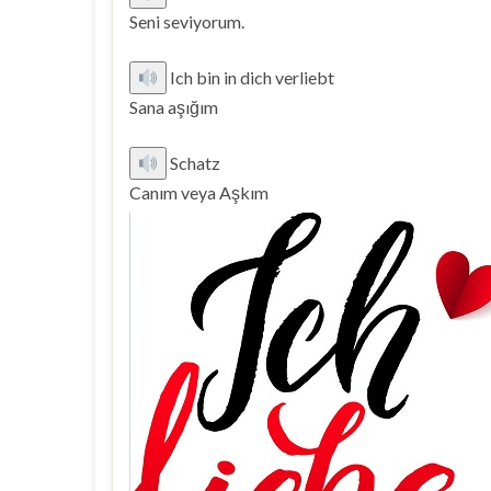
Seni seviyorum.
Ich bin in dich verliebt
Sana aşığım
Schatz
Canım veya Aşkım