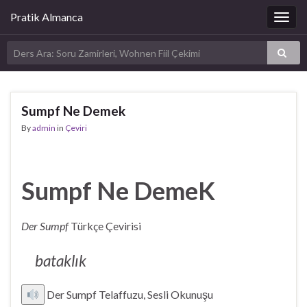
Pratik Almanca
Togg
navig
Sumpf Ne Demek
By
admin
in
Çeviri
Sumpf Ne DemeK
Der Sumpf
Türkçe Çevirisi
bataklık
Der Sumpf Telaffuzu, Sesli Okunuşu