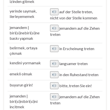
izinden gitmek
yerinde saymak,
auf der Stelle treten,
ilerleyememek
nicht von der Stelle kommen
jemandem |
jemandem auf die Zehen
biri(si)nebiri(si)ne
treten
baskı yapmak
belirmek, ortaya
in Erscheinung treten
çıkmak
kendini yormamak
langsamer treten
emekli olmak
in den Ruhestand treten
buyurun girin!
bitte, treten Sie ein!
jemanden |
jemandem auf die Zehen
biri(si)nibiri(si)ni
treten
incitmek