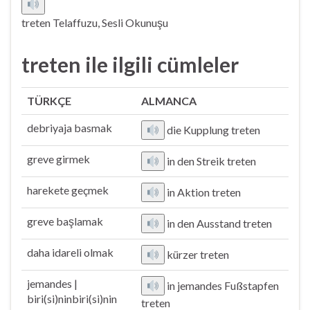
treten Telaffuzu, Sesli Okunuşu
treten ile ilgili cümleler
TÜRKÇE
ALMANCA
debriyaja basmak
die Kupplung treten
greve girmek
in den Streik treten
harekete geçmek
in Aktion treten
greve başlamak
in den Ausstand treten
daha idareli olmak
kürzer treten
jemandes |
in jemandes Fußstapfen
biri(si)ninbiri(si)nin
treten