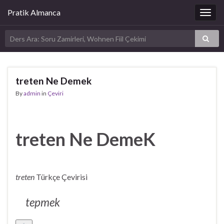
Pratik Almanca
Togg
navig
treten Ne Demek
By
admin
in
Çeviri
treten Ne DemeK
treten
Türkçe Çevirisi
tepmek