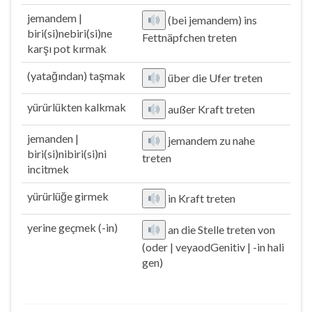
jemandem |
(bei jemandem) ins
biri(si)nebiri(si)ne
Fettnäpfchen treten
karşı pot kırmak
(yatağından) taşmak
über die Ufer treten
yürürlükten kalkmak
außer Kraft treten
jemanden |
jemandem zu nahe
biri(si)nibiri(si)ni
treten
incitmek
yürürlüğe girmek
in Kraft treten
yerine geçmek (-in)
an die Stelle treten von
(oder | veyaodGenitiv | -in hali
gen)