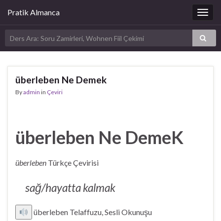
Pratik Almanca
Togg
navig
überleben Ne Demek
By
admin
in
Çeviri
überleben Ne DemeK
überleben
Türkçe Çevirisi
sağ/hayatta kalmak
überleben Telaffuzu, Sesli Okunuşu