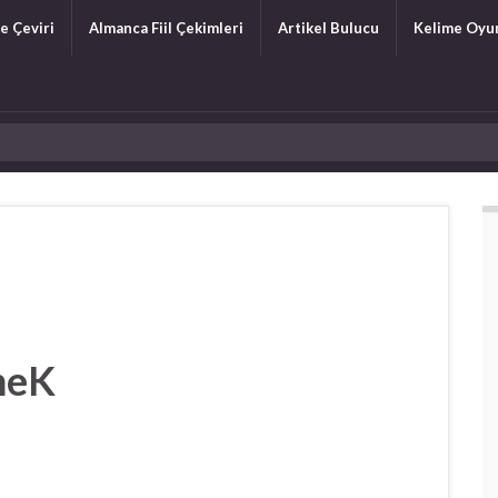
e Çeviri
Almanca Fiil Çekimleri
Artikel Bulucu
Kelime Oyu
meK