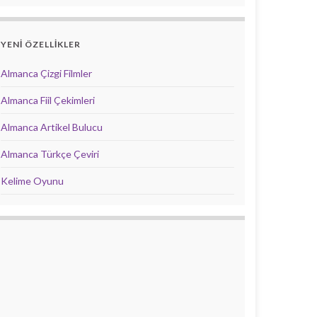
YENİ ÖZELLİKLER
Almanca Çizgi Filmler
Almanca Fiil Çekimleri
Almanca Artikel Bulucu
Almanca Türkçe Çeviri
Kelime Oyunu