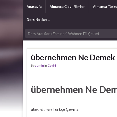
Anasayfa
Almanca Çizgi Filmler
Almanca Türkç
Ders Notları
übernehmen Ne Demek
By
admin
in
Çeviri
übernehmen Ne De
übernehmen
Türkçe Çevirisi