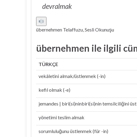
devralmak
übernehmen Telaffuzu, Sesli Okunuşu
übernehmen ile ilgili cü
TÜRKÇE
vekâletini almak/üstlenmek (-in)
kefil olmak (-e)
jemandes | biri(si)ninbiri(si)nin temsilciliğini ü
yönetimi teslim almak
sorumluluğunu üstlenmek (für -in)