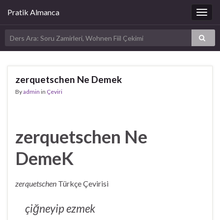
Pratik Almanca
Togg
navig
zerquetschen Ne Demek
By
admin
in
Çeviri
zerquetschen Ne
DemeK
zerquetschen
Türkçe Çevirisi
çiğneyip ezmek