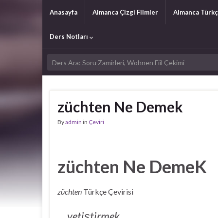
Anasayfa
Almanca Çizgi Filmler
Almanca Türkç
Ders Notları
züchten Ne Demek
By
admin
in
Çeviri
züchten Ne DemeK
züchten
Türkçe Çevirisi
yetiştirmek