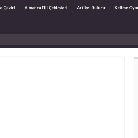
e Çeviri
Almanca Fiil Çekimleri
Artikel Bulucu
Kelime Oyu