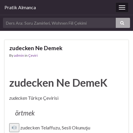
Pratik Almanca
Togg
navig
zudecken Ne Demek
By
admin
in
Çeviri
zudecken Ne DemeK
zudecken
Türkçe Çevirisi
örtmek
zudecken Telaffuzu, Sesli Okunuşu