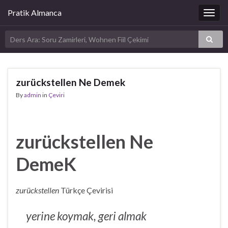
Pratik Almanca
Togg
navig
zurückstellen Ne Demek
By
admin
in
Çeviri
zurückstellen Ne
DemeK
zurückstellen
Türkçe Çevirisi
yerine koymak, geri almak