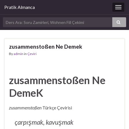
Pratik Almanca
Togg
navig
zusammenstoßen Ne Demek
By
admin
in
Çeviri
zusammenstoßen Ne
DemeK
zusammenstoßen
Türkçe Çevirisi
çarpışmak, kavuşmak