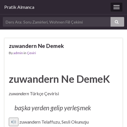
Pratik Almanca
Togg
navig
zuwandern Ne Demek
By
admin
in
Çeviri
zuwandern Ne DemeK
zuwandern
Türkçe Çevirisi
başka yerden gelip yerleşmek
zuwandern Telaffuzu, Sesli Okunuşu