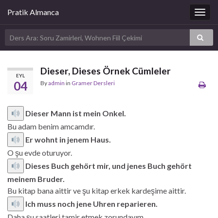
Pratik Almanca
Togg
navig
Dieser, Dieses Örnek Cümleler
EYL
04
By
admin
in
Gramer Dersleri
Dieser Mann ist mein Onkel.
Bu adam benim amcamdır.
Er wohnt in jenem Haus.
O şu evde oturuyor.
Dieses Buch gehört mir, und jenes Buch gehört
meinem Bruder.
Bu kitap bana aittir ve şu kitap erkek kardeşime aittir.
Ich muss noch jene Uhren reparieren.
Daha şu saatleri tamir etmek zorundayım.