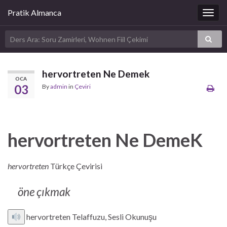
Pratik Almanca
Togg
navig
hervortreten Ne Demek
OCA
03
By
admin
in
Çeviri
hervortreten Ne DemeK
hervortreten
Türkçe Çevirisi
öne çıkmak
hervortreten Telaffuzu, Sesli Okunuşu