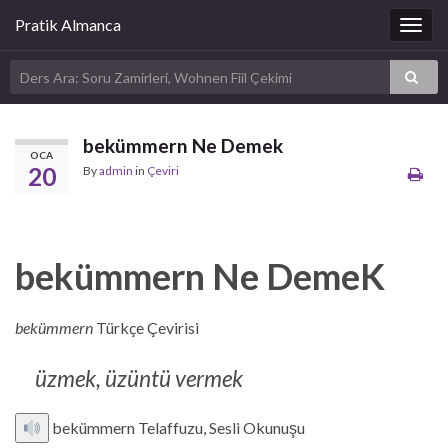
Pratik Almanca
Togg
navig
bekümmern Ne Demek
OCA
20
By
admin
in
Çeviri
bekümmern Ne DemeK
bekümmern
Türkçe Çevirisi
üzmek, üzüntü vermek
bekümmern Telaffuzu, Sesli Okunuşu