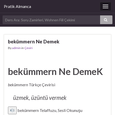
Pratik Almanca
Togg
navig
bekümmern Ne Demek
By
admin
in
Çeviri
bekümmern Ne DemeK
bekümmern
Türkçe Çevirisi
üzmek, üzüntü vermek
bekümmern Telaffuzu, Sesli Okunuşu