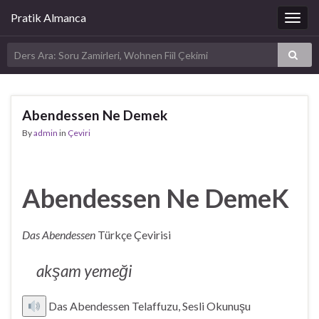
Pratik Almanca
Togg
navig
Abendessen Ne Demek
By
admin
in
Çeviri
Abendessen Ne DemeK
Das Abendessen
Türkçe Çevirisi
akşam yemeği
Das Abendessen Telaffuzu, Sesli Okunuşu