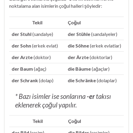
noktalama alan isimlerin çoğul halleri şöyledir:
Tekil
Çoğul
der Stuhl
(sandalye)
der Stühle
(sandalyeler)
der Sohn
(erkek evlat)
die Söhne
(erkek evlatlar)
der Arzte
(doktor)
der Ärzte
(doktorlar)
der Baum
(ağaç)
die Bäume
(ağaçlar)
der Schrank
(dolap)
die Schränke
(dolaplar)
* Bazı isimler ise sonlarına
-er
takısı
eklenerek çoğul yapılır.
Tekil
Çoğul
das Bild
(resim)
die Bilder
(resimler)