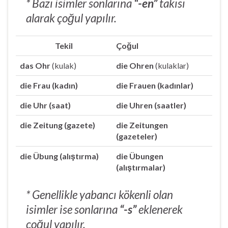
* Bazı isimler sonlarına
“-en”
takısı
alarak çoğul yapılır.
Tekil
Çoğul
das Ohr
(kulak)
die Ohren
(kulaklar)
die Frau (kadın)
die Frauen (kadınlar)
die Uhr (saat)
die Uhren (saatler)
die Zeitung (gazete)
die Zeitungen
(gazeteler)
die Übung (alıştırma)
die Übungen
(alıştırmalar)
* Genellikle yabancı kökenli olan
isimler ise sonlarına
“-s”
eklenerek
çoğul yapılır.