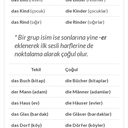
das Kind
(çocuk)
die Kinder
(çocuklar)
das Rind
(sığır)
die Rinder
(sığırlar)
* Bir grup isim ise sonlarına yine
-er
eklenerek ilk sesli harflerine de
noktalama alarak çoğul olur.
Tekil
Çoğul
das Buch (kitap)
die Bücher (kitaplar)
der Mann (adam)
die Männer (adamlar)
das Haus (ev)
die Häuser (evler)
das Glas (bardak)
die Gläser (bardaklar)
das Dorf (köy)
die Dörfer (köyler)