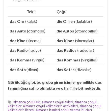
Tekil
Çoğul
das Ohr
(kulak)
die Ohren
(kulaklar)
das Auto
(otomobil)
die Autos
(otomobiller)
das Kino
(sinema)
das Kinos
(sinemalar)
das Radio
(radyo)
das Radios
(radyolar)
das Komma
(virgül)
das Kommas
(virgüller)
das Sofa
(divan)
das Sofas
(divanlar)
Görüldüğü gibi, bu gruba giren isimler genellikle das
tanımlığına sahip olmakta ve o harfi ile bitmektedir.
almanca çoğul eki
,
almanca çoğul ekleri
,
almanca çoğul
kelimeler
,
almanca çoğul kelimelerin artikelleri
,
almanca çoğul
kelimelerin listesi
,
almanca isimleri çoğul yapma ipuçları
,