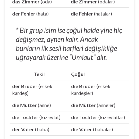
das Zimmer
(oda)
die Zimmer
(odalar)
der Fehler
(hata)
die Fehler
(hatalar)
* Bir grup isim ise çoğul halde yine hiç
değişmez, aynen kalır. Ancak
bunların ilk sesli harfleri değişikliğe
uğrayarak üzerine “Umlaut” alır.
Tekil
Çoğul
der Bruder
(erkek
die Brüder
(erkek
kardeş)
kardeşler)
die Mutter
(anne)
die Mütter
(anneler)
die Tochter
(kız evlat)
die Töchter
(kız evlatlar)
der Vater
(baba)
die Väter
(babalar)