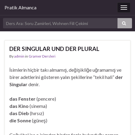
Pratik Almanca
Togg
navig
DER SINGULAR UND DER PLURAL
By
admin
in
Gramer Dersleri
İsimlerin hiçbir takı almamış, değişikliğe uğramamış ve
birer adetlerini gösteren yalın şekillerine “tekil hali”
der
Singular
denir.
das Fenster
(pencere)
das Kino
(sinema)
das Dieb
(hırsız)
die Sonne
(güneş)
Çoğul hal ise o isimden birden fazla bulunduğu zaman