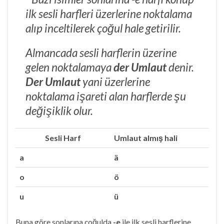
ilk sesli harfleri üzerlerine noktalama
alıp inceltilerek çoğul hale getirilir.
Almancada sesli harflerin üzerine
gelen noktalamaya
der Umlaut
denir.
Der Umlaut
yani üzerlerine
noktalama işareti alan harflerde şu
değişiklik olur.
Sesli Harf
Umlaut almış hali
a
ä
o
ö
u
ü
Buna göre sonlarına çoğulda
-e
ile ilk sesli harflerine