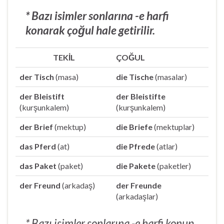
* Bazı isimler sonlarına -e harfi
konarak çoğul hale getirilir.
TEKİL
ÇOĞUL
der Tisch
(masa)
die Tische
(masalar)
der Bleistift
der Bleistifte
(kurşunkalem)
(kurşunkalem)
der Brief
(mektup)
die Briefe
(mektuplar)
das Pferd
(at)
die Pfrede
(atlar)
das Paket
(paket)
die Pakete
(paketler)
der Freund
(arkadaş)
der Freunde
(arkadaşlar)
* Bazı isimler sonlarına -e harfi konup