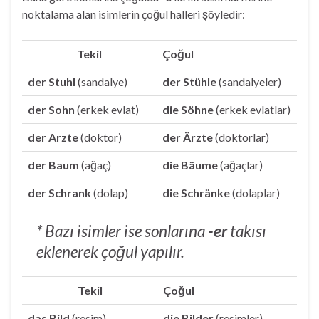
noktalama alan isimlerin çoğul halleri şöyledir:
Tekil
Çoğul
der Stuhl
(sandalye)
der Stühle
(sandalyeler)
der Sohn
(erkek evlat)
die Söhne
(erkek evlatlar)
der Arzte
(doktor)
der Ärzte
(doktorlar)
der Baum
(ağaç)
die Bäume
(ağaçlar)
der Schrank
(dolap)
die Schränke
(dolaplar)
* Bazı isimler ise sonlarına
-er
takısı
eklenerek çoğul yapılır.
Tekil
Çoğul
das Bild
(resim)
die Bilder
(resimler)