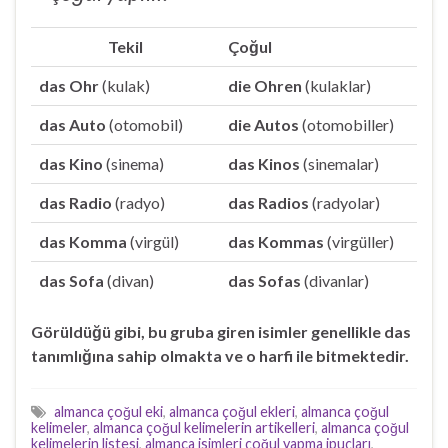
Tekil
Çoğul
das Ohr
(kulak)
die Ohren
(kulaklar)
das Auto
(otomobil)
die Autos
(otomobiller)
das Kino
(sinema)
das Kinos
(sinemalar)
das Radio
(radyo)
das Radios
(radyolar)
das Komma
(virgül)
das Kommas
(virgüller)
das Sofa
(divan)
das Sofas
(divanlar)
Görüldüğü gibi, bu gruba giren isimler genellikle das
tanımlığına sahip olmakta ve o harfi ile bitmektedir.
almanca çoğul eki
,
almanca çoğul ekleri
,
almanca çoğul
kelimeler
,
almanca çoğul kelimelerin artikelleri
,
almanca çoğul
kelimelerin listesi
,
almanca isimleri çoğul yapma ipuçları
,