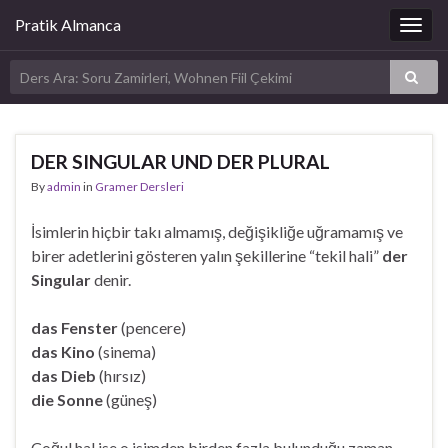
Pratik Almanca
Togg
navig
DER SINGULAR UND DER PLURAL
By
admin
in
Gramer Dersleri
İsimlerin hiçbir takı almamış, değişikliğe uğramamış ve
birer adetlerini gösteren yalın şekillerine “tekil hali”
der
Singular
denir.
das Fenster
(pencere)
das Kino
(sinema)
das Dieb
(hırsız)
die Sonne
(güneş)
Çoğul hal ise o isimden birden fazla bulunduğu zaman