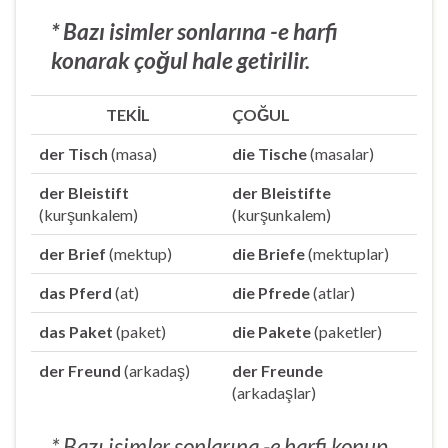
* Bazı isimler sonlarına -e harfi
konarak çoğul hale getirilir.
TEKİL
ÇOĞUL
der Tisch
(masa)
die Tische
(masalar)
der Bleistift
der Bleistifte
(kurşunkalem)
(kurşunkalem)
der Brief
(mektup)
die Briefe
(mektuplar)
das Pferd
(at)
die Pfrede
(atlar)
das Paket
(paket)
die Pakete
(paketler)
der Freund
(arkadaş)
der Freunde
(arkadaşlar)
* Bazı isimler sonlarına -e harfi konup