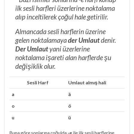
ilk sesli harfleri üzerlerine noktalama
alıp inceltilerek çoğul hale getirilir.
Almancada sesli harflerin üzerine
gelen noktalamaya
der Umlaut
denir.
Der Umlaut
yani üzerlerine
noktalama işareti alan harflerde şu
değişiklik olur.
Sesli Harf
Umlaut almış hali
a
ä
o
ö
u
ü
Buna göre sonlarına çoğulda
-e
ile ilk sesli harflerine