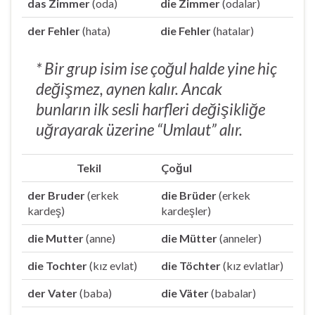
das Zimmer
(oda)
die Zimmer
(odalar)
der Fehler
(hata)
die Fehler
(hatalar)
* Bir grup isim ise çoğul halde yine hiç
değişmez, aynen kalır. Ancak
bunların ilk sesli harfleri değişikliğe
uğrayarak üzerine “Umlaut” alır.
Tekil
Çoğul
der Bruder
(erkek
die Brüder
(erkek
kardeş)
kardeşler)
die Mutter
(anne)
die Mütter
(anneler)
die Tochter
(kız evlat)
die Töchter
(kız evlatlar)
der Vater
(baba)
die Väter
(babalar)