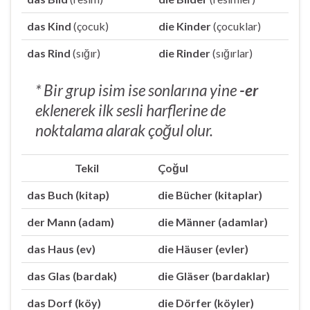
das Kind
(çocuk)
die Kinder
(çocuklar)
das Rind
(sığır)
die Rinder
(sığırlar)
* Bir grup isim ise sonlarına yine
-er
eklenerek ilk sesli harflerine de
noktalama alarak çoğul olur.
Tekil
Çoğul
das Buch (kitap)
die Bücher (kitaplar)
der Mann (adam)
die Männer (adamlar)
das Haus (ev)
die Häuser (evler)
das Glas (bardak)
die Gläser (bardaklar)
das Dorf (köy)
die Dörfer (köyler)