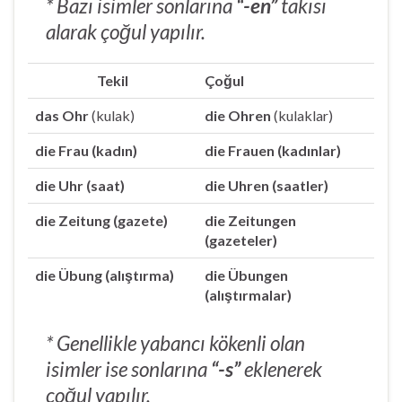
* Bazı isimler sonlarına
“-en”
takısı
alarak çoğul yapılır.
Tekil
Çoğul
das Ohr
(kulak)
die Ohren
(kulaklar)
die Frau (kadın)
die Frauen (kadınlar)
die Uhr (saat)
die Uhren (saatler)
die Zeitung (gazete)
die Zeitungen
(gazeteler)
die Übung (alıştırma)
die Übungen
(alıştırmalar)
* Genellikle yabancı kökenli olan
isimler ise sonlarına
“-s”
eklenerek
çoğul yapılır.