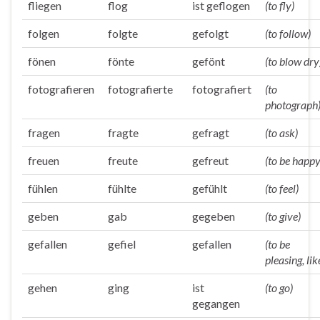
fliegen
flog
ist geflogen
(to fly)
folgen
folgte
gefolgt
(to follow)
fönen
fönte
gefönt
(to blow dry
fotografieren
fotografierte
fotografiert
(to
photograph
fragen
fragte
gefragt
(to ask)
freuen
freute
gefreut
(to be happy
fühlen
fühlte
gefühlt
(to feel)
geben
gab
gegeben
(to give)
gefallen
gefiel
gefallen
(to be
pleasing, lik
gehen
ging
ist
(to go)
gegangen