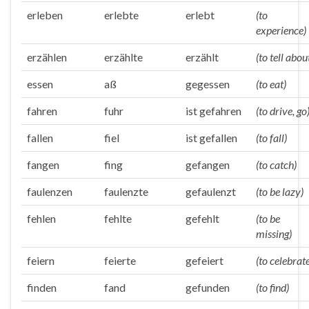
erleben
erlebte
erlebt
(to
experience)
erzählen
erzählte
erzählt
(to tell abou
essen
aß
gegessen
(to eat)
fahren
fuhr
ist gefahren
(to drive, go
fallen
fiel
ist gefallen
(to fall)
fangen
fing
gefangen
(to catch)
faulenzen
faulenzte
gefaulenzt
(to be lazy)
fehlen
fehlte
gefehlt
(to be
missing)
feiern
feierte
gefeiert
(to celebrat
finden
fand
gefunden
(to find)