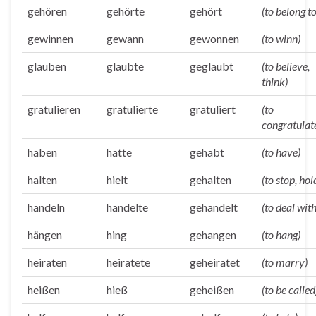
gehören
gehörte
gehört
(to belong to
gewinnen
gewann
gewonnen
(to winn)
glauben
glaubte
geglaubt
(to believe,
think)
gratulieren
gratulierte
gratuliert
(to
congratulat
haben
hatte
gehabt
(to have)
halten
hielt
gehalten
(to stop, hol
handeln
handelte
gehandelt
(to deal with
hängen
hing
gehangen
(to hang)
heiraten
heiratete
geheiratet
(to marry)
heißen
hieß
geheißen
(to be called