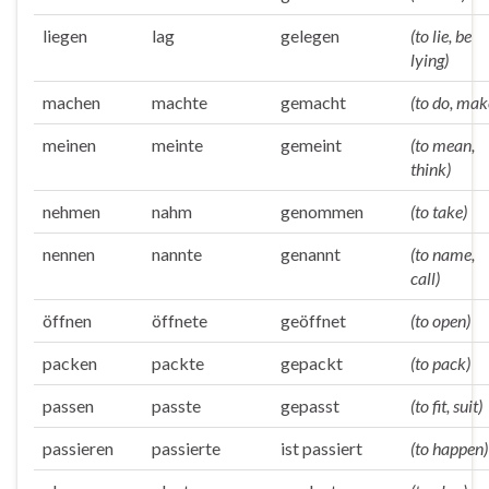
liegen
lag
gelegen
(to lie, be
lying)
machen
machte
gemacht
(to do, mak
meinen
meinte
gemeint
(to mean,
think)
nehmen
nahm
genommen
(to take)
nennen
nannte
genannt
(to name,
call)
öffnen
öffnete
geöffnet
(to open)
packen
packte
gepackt
(to pack)
passen
passte
gepasst
(to fit, suit)
passieren
passierte
ist passiert
(to happen)