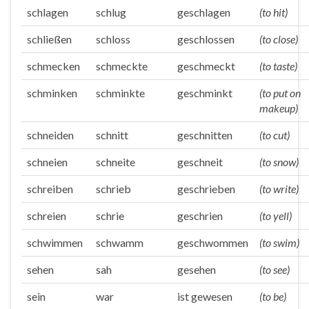
schlagen
schlug
geschlagen
(to hit)
schließen
schloss
geschlossen
(to close)
schmecken
schmeckte
geschmeckt
(to taste)
schminken
schminkte
geschminkt
(to put on
makeup)
schneiden
schnitt
geschnitten
(to cut)
schneien
schneite
geschneit
(to snow)
schreiben
schrieb
geschrieben
(to write)
schreien
schrie
geschrien
(to yell)
schwimmen
schwamm
geschwommen
(to swim)
sehen
sah
gesehen
(to see)
sein
war
ist gewesen
(to be)