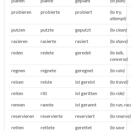
planen
plante
geplant
(to plan)
probieren
probierte
probiert
(to try,
attempt)
putzen
putzte
geputzt
(to clean)
rasieren
rasierte
rasiert
(to shave)
reden
redete
geredet
(to talk,
converse)
regnen
regnete
geregnet
(to rain)
reisen
reiste
ist gereist
(to travel)
reiten
ritt
ist geritten
(to ride)
rennen
rannte
ist gerannt
(to run, rac
reservieren
reservierte
reserviert
(to reserve)
retten
rettete
gerettet
(to save