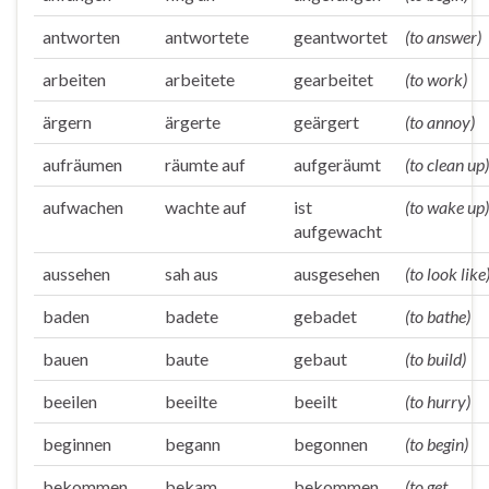
antworten
antwortete
geantwortet
(to answer)
arbeiten
arbeitete
gearbeitet
(to work)
ärgern
ärgerte
geärgert
(to annoy)
aufräumen
räumte auf
aufgeräumt
(to clean up)
aufwachen
wachte auf
ist
(to wake up)
aufgewacht
aussehen
sah aus
ausgesehen
(to look like
baden
badete
gebadet
(to bathe)
bauen
baute
gebaut
(to build)
beeilen
beeilte
beeilt
(to hurry)
beginnen
begann
begonnen
(to begin)
bekommen
bekam
bekommen
(to get,