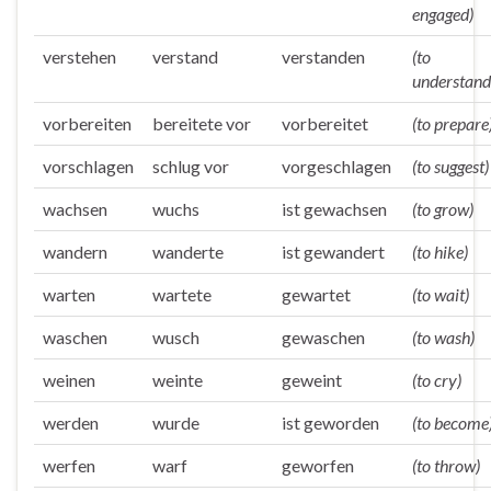
engaged)
verstehen
verstand
verstanden
(to
understand
vorbereiten
bereitete vor
vorbereitet
(to prepare
vorschlagen
schlug vor
vorgeschlagen
(to suggest)
wachsen
wuchs
ist gewachsen
(to grow)
wandern
wanderte
ist gewandert
(to hike)
warten
wartete
gewartet
(to wait)
waschen
wusch
gewaschen
(to wash)
weinen
weinte
geweint
(to cry)
werden
wurde
ist geworden
(to become
werfen
warf
geworfen
(to throw)