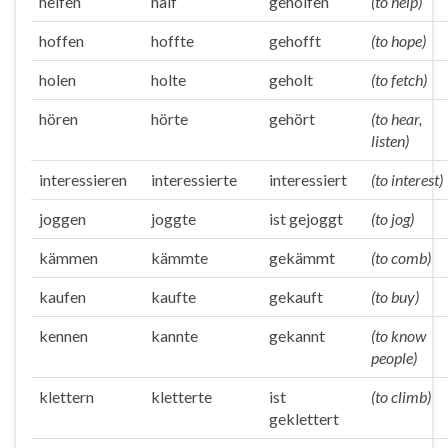
helfen
half
geholfen
(to help)
hoffen
hoffte
gehofft
(to hope)
holen
holte
geholt
(to fetch)
hören
hörte
gehört
(to hear,
listen)
interessieren
interessierte
interessiert
(to interest)
joggen
joggte
ist gejoggt
(to jog)
kämmen
kämmte
gekämmt
(to comb)
kaufen
kaufte
gekauft
(to buy)
kennen
kannte
gekannt
(to know
people)
klettern
kletterte
ist
(to climb)
geklettert