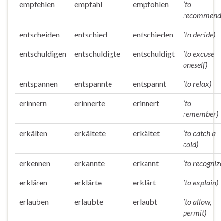
empfehlen
empfahl
empfohlen
(to
recommend
entscheiden
entschied
entschieden
(to decide)
entschuldigen
entschuldigte
entschuldigt
(to excuse
oneself)
entspannen
entspannte
entspannt
(to relax)
erinnern
erinnerte
erinnert
(to
remember)
erkälten
erkältete
erkältet
(to catch a
cold)
erkennen
erkannte
erkannt
(to recogniz
erklären
erklärte
erklärt
(to explain)
erlauben
erlaubte
erlaubt
(to allow,
permit)