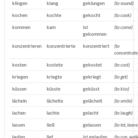
klingen
klang
geklungen
(to sound)
kochen
kochte
gekocht
(to cook)
kommen
kam
ist
(to come)
gekommen
konzentrieren
konzentrierte
konzentriert
(to
concentrate
kosten
kostete
gekostet
(to cost)
kriegen
kriegte
gekriegt
(to get)
küssen
küsste
geküsst
(to kiss)
lächeln
lächelte
gelächelt
(to smile)
lachen
lachte
gelacht
(to laugh)
lassen
ließ
gelassen
(to let, leave
laufen
lief
ist gelaufen
(to run, wal