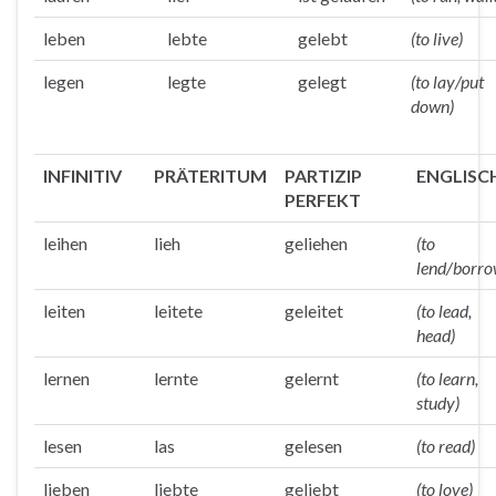
leben
lebte
gelebt
(to live)
legen
legte
gelegt
(to lay/put
down)
INFINITIV
PRÄTERITUM
PARTIZIP
ENGLISC
PERFEKT
leihen
lieh
geliehen
(to
lend/borro
leiten
leitete
geleitet
(to lead,
head)
lernen
lernte
gelernt
(to learn,
study)
lesen
las
gelesen
(to read)
lieben
liebte
geliebt
(to love)