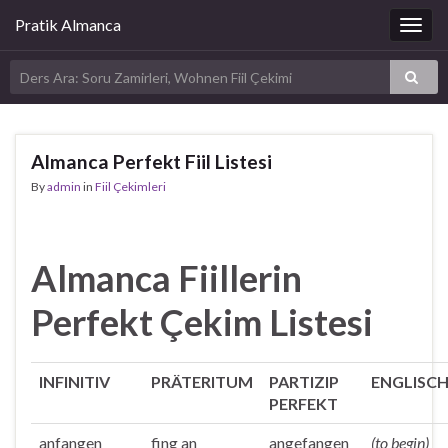
Pratik Almanca
Togg
navig
Almanca Perfekt Fiil Listesi
By
admin
in
Fiil Çekimleri
Almanca Fiillerin
Perfekt Çekim Listesi
INFINITIV
PRÄTERITUM
PARTIZIP
ENGLISC
PERFEKT
anfangen
fing an
angefangen
(to begin)