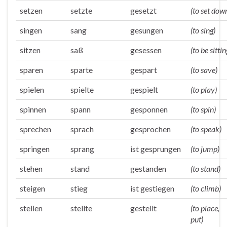
setzen
setzte
gesetzt
(to set dow
singen
sang
gesungen
(to sing)
sitzen
saß
gesessen
(to be sittin
sparen
sparte
gespart
(to save)
spielen
spielte
gespielt
(to play)
spinnen
spann
gesponnen
(to spin)
sprechen
sprach
gesprochen
(to speak)
springen
sprang
ist gesprungen
(to jump)
stehen
stand
gestanden
(to stand)
steigen
stieg
ist gestiegen
(to climb)
stellen
stellte
gestellt
(to place,
put)