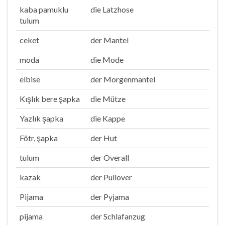
kaba pamuklu
die Latzhose
tulum
ceket
der Mantel
moda
die Mode
elbise
der Morgenmantel
Kışlık bere şapka
die Mütze
Yazlık şapka
die Kappe
Fötr, şapka
der Hut
tulum
der Overall
kazak
der Pullover
Pijama
der Pyjama
pijama
der Schlafanzug