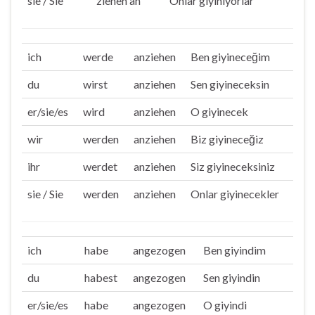
sie / Sie
ziehen an
Onlar giyiniyorlar
ich
werde
anziehen
Ben giyineceğim
du
wirst
anziehen
Sen giyineceksin
er/sie/es
wird
anziehen
O giyinecek
wir
werden
anziehen
Biz giyineceğiz
ihr
werdet
anziehen
Siz giyineceksiniz
sie / Sie
werden
anziehen
Onlar giyinecekler
ich
habe
angezogen
Ben giyindim
du
habest
angezogen
Sen giyindin
er/sie/es
habe
angezogen
O giyindi