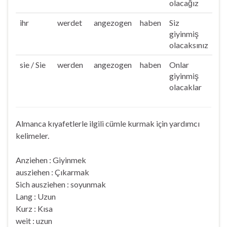
olacağız
ihr
werdet
angezogen
haben
Siz
giyinmiş
olacaksınız
sie / Sie
werden
angezogen
haben
Onlar
giyinmiş
olacaklar
Almanca kıyafetlerle ilgili cümle kurmak için yardımcı
kelimeler.
Anziehen : Giyinmek
ausziehen : Çıkarmak
Sich ausziehen : soyunmak
Lang : Uzun
Kurz : Kısa
weit : uzun