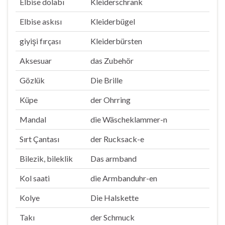
Elbise dolabı
Kleiderschrank
Elbise askısı
Kleiderbügel
giyişi fırçası
Kleiderbürsten
Aksesuar
das Zubehör
Gözlük
Die Brille
Küpe
der Ohrring
Mandal
die Wäscheklammer-n
Sırt Çantası
der Rucksack-e
Bilezik, bileklik
Das armband
Kol saati
die Armbanduhr-en
Kolye
Die Halskette
Takı
der Schmuck