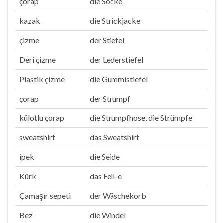
çorap
die Socke
kazak
die Strickjacke
çizme
der Stiefel
Deri çizme
der Lederstiefel
Plastik çizme
die Gummistiefel
çorap
der Strumpf
külotlu çorap
die Strumpfhose, die Strümpfe
sweatshirt
das Sweatshirt
ipek
die Seide
Kürk
das Fell-e
Çamaşır sepeti
der Wäschekorb
Bez
die Windel