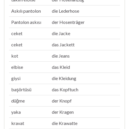
Askılı pantolon
die Lederhose
Pantolon askısı
der Hosenträger
ceket
die Jacke
ceket
das Jackett
kot
die Jeans
elbise
das Kleid
giysi
die Kleidung
başörtüsü
das Kopftuch
düğme
der Knopf
yaka
der Kragen
kravat
die Krawatte