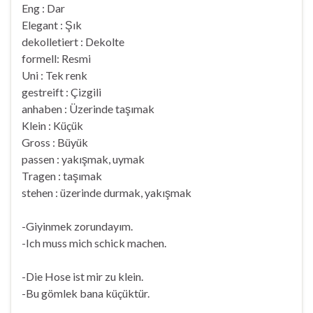
Eng : Dar
Elegant : Şık
dekolletiert : Dekolte
formell: Resmi
Uni : Tek renk
gestreift : Çizgili
anhaben : Üzerinde taşımak
Klein : Küçük
Gross : Büyük
passen : yakışmak, uymak
Tragen : taşımak
stehen : üzerinde durmak, yakışmak
-Giyinmek zorundayım.
-Ich muss mich schick machen.
-Die Hose ist mir zu klein.
-Bu gömlek bana küçüktür.