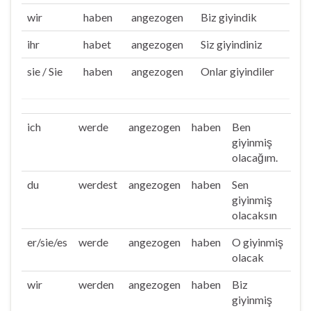
wir
haben
angezogen
Biz giyindik
ihr
habet
angezogen
Siz giyindiniz
sie / Sie
haben
angezogen
Onlar giyindiler
ich
werde
angezogen
haben
Ben
giyinmiş
olacağım.
du
werdest
angezogen
haben
Sen
giyinmiş
olacaksın
er/sie/es
werde
angezogen
haben
O giyinmiş
olacak
wir
werden
angezogen
haben
Biz
giyinmiş