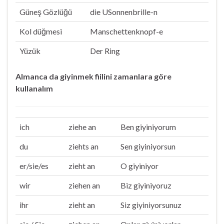
Güneş Gözlüğü
die USonnenbrille-n
Kol düğmesi
Manschettenknopf-e
Yüzük
Der Ring
Almanca da giyinmek fiilini zamanlara göre
kullanalım
ich
ziehe an
Ben giyiniyorum
du
ziehts an
Sen giyiniyorsun
er/sie/es
zieht an
O giyiniyor
wir
ziehen an
Biz giyiniyoruz
ihr
zieht an
Siz giyiniyorsunuz