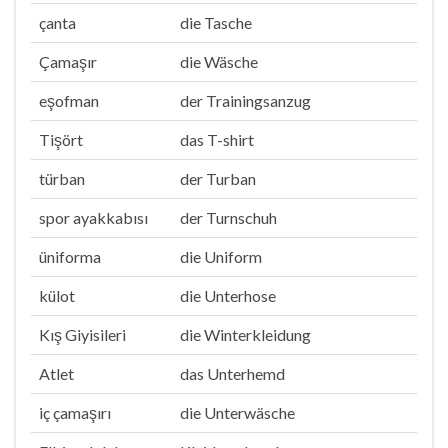
çanta
die Tasche
Çamaşır
die Wäsche
eşofman
der Trainingsanzug
Tişört
das T-shirt
türban
der Turban
spor ayakkabısı
der Turnschuh
üniforma
die Uniform
külot
die Unterhose
Kış Giyisileri
die Winterkleidung
Atlet
das Unterhemd
iç çamaşırı
die Unterwäsche