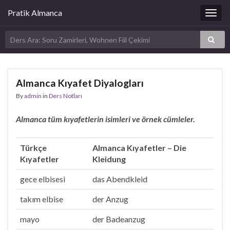
Pratik Almanca
Togg
navig
Almanca Kıyafet Diyalogları
By
admin
in
Ders Notları
Almanca tüm kıyafetlerin isimleri ve örnek cümleler.
Türkçe
Almanca Kıyafetler – Die
Kıyafetler
Kleidung
gece elbisesi
das Abendkleid
takım elbise
der Anzug
mayo
der Badeanzug