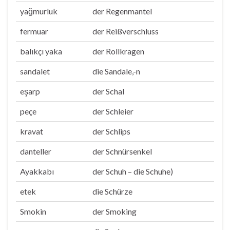
yağmurluk
der Regenmantel
fermuar
der Reißverschluss
balıkçı yaka
der Rollkragen
sandalet
die Sandale,-n
eşarp
der Schal
peçe
der Schleier
kravat
der Schlips
danteller
der Schnürsenkel
Ayakkabı
der Schuh – die Schuhe)
etek
die Schürze
Smokin
der Smoking