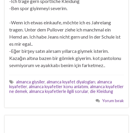
-Ich trage gern sportliche Kleidung
-Ben spor giyinmeyi severim.
-Wenn ich etwas einkaufe, möchte ich es Jahrelang
tragen. Unter dem Pullover ziehe ich manchmal ein
Hemd an. Ich habe Jeans nicht gern und In der Schule ist
es mir egal..
-Eğer birşey satın alırsam yıllarca giymek isterim.
Kazağın altına bazen bir gömlek giyerim. kot pantolonu
sevmiyorum ve ayakkabı benim için farketmez..
almanca giysiler
,
almanca kıyafet diyalogları
,
almanca
kıyafetler
,
almanca kıyafetler konu anlatımı
,
almanca kıyafetler
ne demek
,
almanca kıyafetlerle ilgili sorular
,
die Kleidung
Yorum bırak