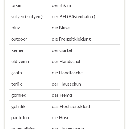
bikini
der Bikini
sutyen ( sutyen )
der BH (Büstenhalter)
bluz
die Bluse
outdoor
die Freizeitkleidung
kemer
der Gürtel
eldivenin
der Handschuh
çanta
die Handtasche
terlik
der Hausschuh
gömlek
das Hemd
gelinlik
das Hochzeitskleid
pantolon
die Hose
takım elbise
der Hosenanzug