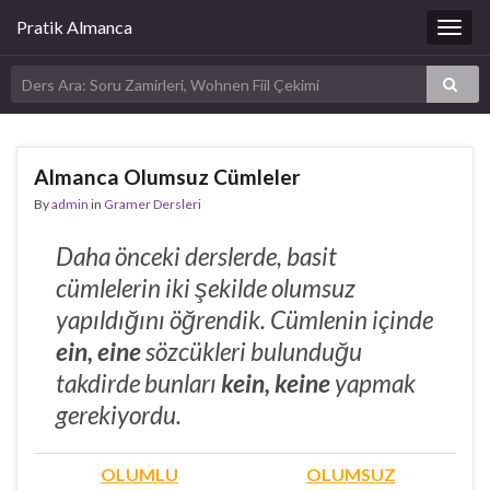
Pratik Almanca
Togg
navig
Almanca Olumsuz Cümleler
By
admin
in
Gramer Dersleri
Daha önceki derslerde, basit
cümlelerin iki şekilde olumsuz
yapıldığını öğrendik. Cümlenin içinde
ein, eine
sözcükleri bulunduğu
takdirde bunları
kein, keine
yapmak
gerekiyordu.
OLUMLU
OLUMSUZ