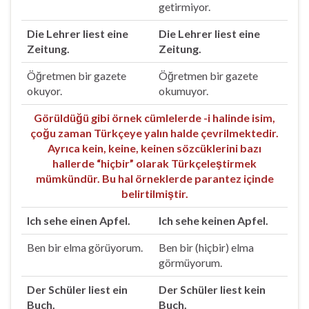
getirmiyor.
Die Lehrer liest eine
Die Lehrer liest eine
Zeitung.
Zeitung.
Öğretmen bir gazete
Öğretmen bir gazete
okuyor.
okumuyor.
Görüldüğü gibi örnek cümlelerde -i halinde isim,
çoğu zaman Türkçeye yalın halde çevrilmektedir.
Ayrıca kein, keine, keinen sözcüklerini bazı
hallerde “hiçbir” olarak Türkçeleştirmek
mümkündür. Bu hal örneklerde parantez içinde
belirtilmiştir.
Ich sehe einen Apfel.
Ich sehe keinen Apfel.
Ben bir elma görüyorum.
Ben bir (hiçbir) elma
görmüyorum.
Der Schüler liest ein
Der Schüler liest kein
Buch.
Buch.