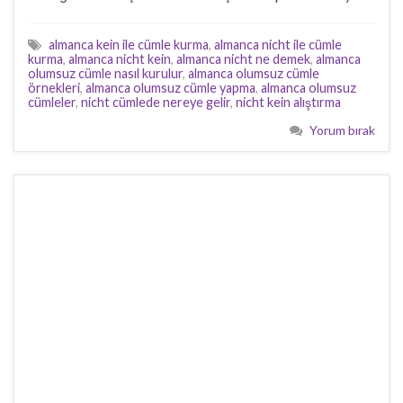
almanca kein ile cümle kurma
,
almanca nicht ile cümle
kurma
,
almanca nicht kein
,
almanca nicht ne demek
,
almanca
olumsuz cümle nasıl kurulur
,
almanca olumsuz cümle
örnekleri
,
almanca olumsuz cümle yapma
,
almanca olumsuz
cümleler
,
nicht cümlede nereye gelir
,
nicht kein alıştırma
Yorum bırak