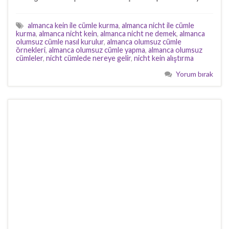
almanca kein ile cümle kurma
,
almanca nicht ile cümle
kurma
,
almanca nicht kein
,
almanca nicht ne demek
,
almanca
olumsuz cümle nasıl kurulur
,
almanca olumsuz cümle
örnekleri
,
almanca olumsuz cümle yapma
,
almanca olumsuz
cümleler
,
nicht cümlede nereye gelir
,
nicht kein alıştırma
Yorum bırak