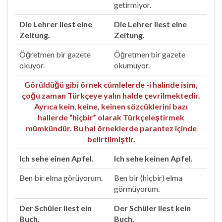
getirmiyor.
Die Lehrer liest eine
Die Lehrer liest eine
Zeitung.
Zeitung.
Öğretmen bir gazete
Öğretmen bir gazete
okuyor.
okumuyor.
Görüldüğü gibi örnek cümlelerde -i halinde isim,
çoğu zaman Türkçeye yalın halde çevrilmektedir.
Ayrıca kein, keine, keinen sözcüklerini bazı
hallerde “hiçbir” olarak Türkçeleştirmek
mümkündür. Bu hal örneklerde parantez içinde
belirtilmiştir.
Ich sehe einen Apfel.
Ich sehe keinen Apfel.
Ben bir elma görüyorum.
Ben bir (hiçbir) elma
görmüyorum.
Der Schüler liest ein
Der Schüler liest kein
Buch.
Buch.