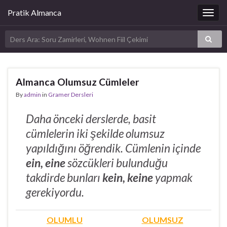
Pratik Almanca
Togg
navig
Almanca Olumsuz Cümleler
By
admin
in
Gramer Dersleri
Daha önceki derslerde, basit
cümlelerin iki şekilde olumsuz
yapıldığını öğrendik. Cümlenin içinde
ein, eine
sözcükleri bulunduğu
takdirde bunları
kein, keine
yapmak
gerekiyordu.
OLUMLU
OLUMSUZ