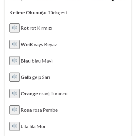
Kelime
Okunuşu
Türkçesi
Rot
rot Kırmızı
Weiß
vays Beyaz
Blau
blau Mavi
Gelb
gelp Sarı
Orange
oranj Turuncu
Rosa
rosa Pembe
Lila
lila Mor