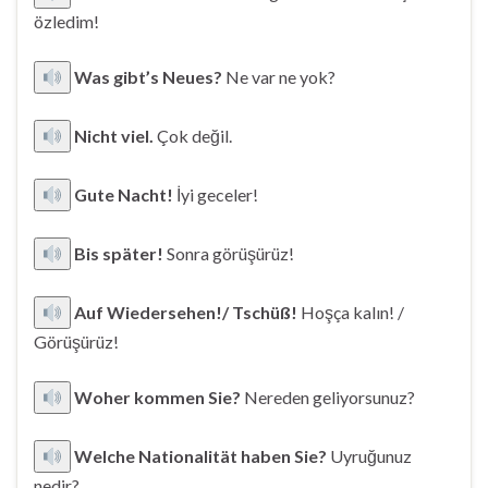
özledim!
Was gibt’s Neues?
Ne var ne yok?
Nicht viel.
Çok değil.
Gute Nacht!
İyi geceler!
Bis später!
Sonra görüşürüz!
Auf Wiedersehen!/ Tschüß!
Hoşça kalın! /
Görüşürüz!
Woher kommen Sie?
Nereden geliyorsunuz?
Welche Nationalität haben Sie?
Uyruğunuz
nedir?