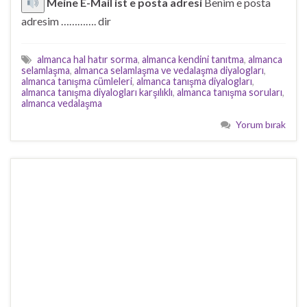
Meine E-Mail ist e posta adresi
Benim e posta
adresim …………. dir
almanca hal hatır sorma
,
almanca kendini tanıtma
,
almanca
selamlaşma
,
almanca selamlaşma ve vedalaşma diyalogları
,
almanca tanışma cümleleri
,
almanca tanışma diyalogları
,
almanca tanışma diyalogları karşılıklı
,
almanca tanışma soruları
,
almanca vedalaşma
Yorum bırak