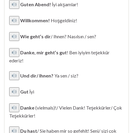
Guten Abend!
İyi akşamlar!
Willkommen!
Hoşgeldiniz!
Wie geht’s dir
/ Ihnen? Nasılsın / sen?
Danke, mir geht’s gut
! Ben iyiyim teşekkür
ederiz!
Und dir/ Ihnen?
Ya sen / siz?
Gut
İyi
Danke
(vielmals)!/ Vielen Dank! Teşekkürler/ Çok
Teşekkürler!
Du hast
/ Sie haben mir so gefehlt! Seni/ sizi çok