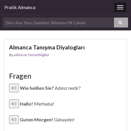
Pratik Almanca
Togg
navig
Almanca Tanışma Diyalogları
By
admin
in
Temel Bilgiler
Fragen
Wie heißen Sie?
Adınız nedir?
Hallo!
Merhaba!
Guten Morgen!
Günaydın!