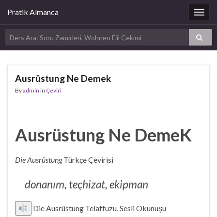
Pratik Almanca
Togg
navig
Ausrüstung Ne Demek
By
admin
in
Çeviri
Ausrüstung Ne DemeK
Die Ausrüstung
Türkçe Çevirisi
donanım, teçhizat, ekipman
Die Ausrüstung Telaffuzu, Sesli Okunuşu