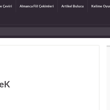
e Çeviri
Almanca Fiil Çekimleri
Artikel Bulucu
Kelime Oyu
meK