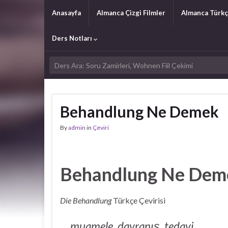
Anasayfa
Almanca Çizgi Filmler
Almanca Türkç
Ders Notları
Behandlung Ne Demek
By
admin
in
Çeviri
Behandlung Ne De
Die Behandlung
Türkçe Çevirisi
muamele, davranış, tedavi