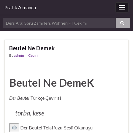
Pratik Almanca
Togg
navig
Beutel Ne Demek
By
admin
in
Çeviri
Beutel Ne DemeK
Der Beutel
Türkçe Çevirisi
torba, kese
Der Beutel Telaffuzu, Sesli Okunuşu