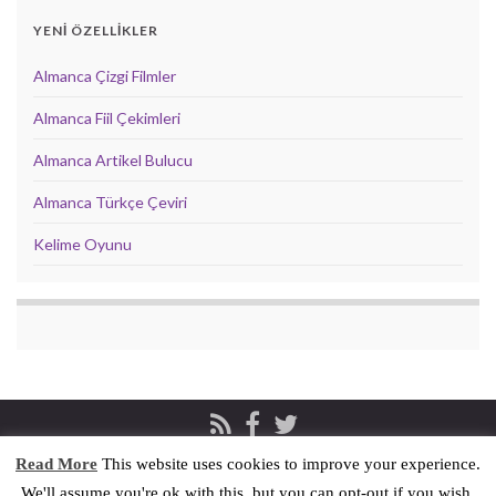
YENİ ÖZELLİKLER
Almanca Çizgi Filmler
Almanca Fiil Çekimleri
Almanca Artikel Bulucu
Almanca Türkçe Çeviri
Kelime Oyunu
Read More
This website uses cookies to improve your experience.
Privacy & Cookies Policy
İletişim
We'll assume you're ok with this, but you can opt-out if you wish.